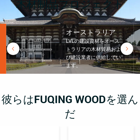
木材制品プロジェクト
韓国
2026年以来、Fuqing LVLは、正式に
任命されたディストリビューターで


あるSamoneを通じて韓国市場に供
給してきました。
彼らはFUQING WOODを選ん
だ