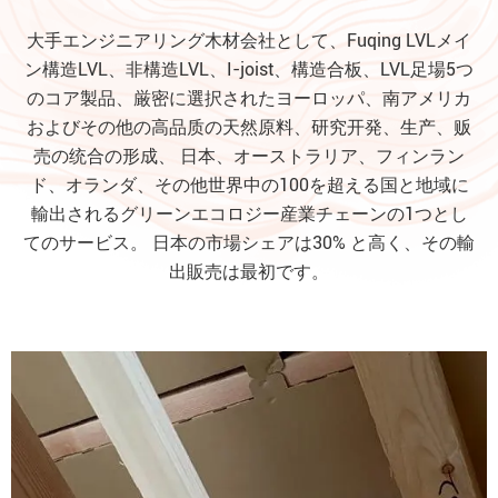
大手エンジニアリング木材会社として、Fuqing LVLメイ
ン構造LVL、非構造LVL、I-joist、構造合板、LVL足場5つ
のコア製品、厳密に選択されたヨーロッパ、南アメリカ
およびその他の高品质の天然原料、研究开発、生产、贩
売の统合の形成、 日本、オーストラリア、フィンラン
ド、オランダ、その他世界中の100を超える国と地域に
輸出されるグリーンエコロジー産業チェーンの1つとし
てのサービス。 日本の市場シェアは30% と高く、その輸
出販売は最初です。
非構造LVL
もっと読む
