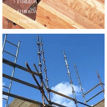
E10構造LVL

E11構造LVL

E12構造LVL

LVL足場
もっと読む
