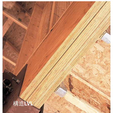
構造LVL
もっと読む

構造LVL