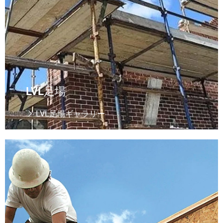
LVL足場
LVL足場ギャラリー

I-Joist
もっと読む
