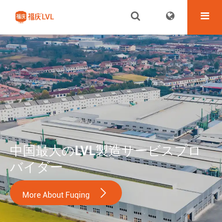
中国最大のLVL製造サービスプロ
バイダー

More About Fuqing