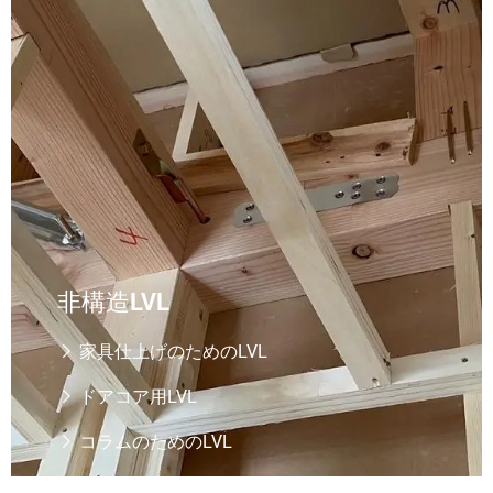
非構造LVL
家具仕上げのためのLVL

ドアコア用LVL

コラムのためのLVL
