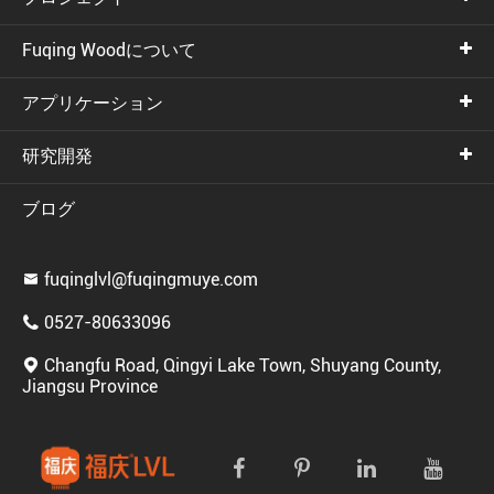
Fuqing Woodについて
アプリケーション
研究開発
ブログ
fuqinglvl@fuqingmuye.com

0527-80633096

Changfu Road, Qingyi Lake Town, Shuyang County,

Jiangsu Province