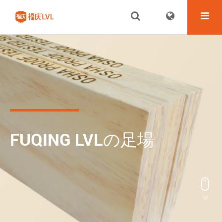
FUQING LVLの足場

