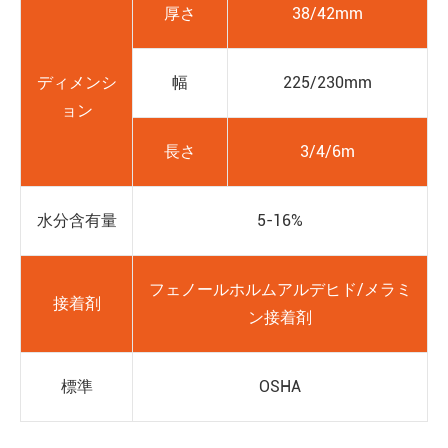
厚さ
38/42mm
ディメンシ
幅
225/230mm
ョン
長さ
3/4/6m
水分含有量
5-16%
フェノールホルムアルデヒド/メラミ
接着剤
ン接着剤
標準
OSHA