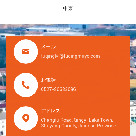
中東
メール

fuqinglvl@fuqingmuye.com
お電話

0527-80633096
アドレス

Changfu Road, Qingyi Lake Town,
Shuyang County, Jiangsu Province